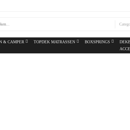
Categ
N & CAMPER
TOPDEK MATRASSEN
BOXSPRINGS
DEK
ACCE
Garantie en servic
Home
Garantie en service