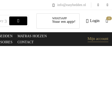
info@easybedden.nl
WHATSAPP
0
Login
ory
Stuur een appje!
BEDDEN
MATRAS HOEZEN
Mijn account
SOIRES
CONTACT
e