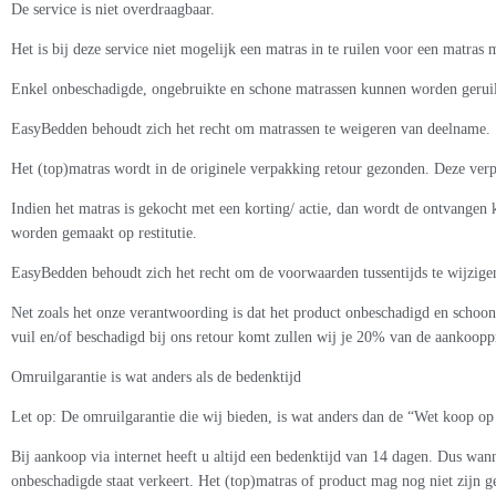
De service is niet overdraagbaar.
Het is bij deze service niet mogelijk een matras in te ruilen voor een matras
Enkel onbeschadigde, ongebruikte en schone matrassen kunnen worden gerui
EasyBedden behoudt zich het recht om matrassen te weigeren van deelname.
Het (top)matras wordt in de originele verpakking retour gezonden. Deze verp
Indien het matras is gekocht met een korting/ actie, dan wordt de ontvangen k
worden gemaakt op restitutie.
EasyBedden behoudt zich het recht om de voorwaarden tussentijds te wijzige
Net zoals het onze verantwoording is dat het product onbeschadigd en schoon 
vuil en/of beschadigd bij ons retour komt zullen wij je 20% van de aankoop
Omruilgarantie is wat anders als de bedenktijd
Let op: De omruilgarantie die wij bieden, is wat anders dan de “Wet koop op
Bij aankoop via internet heeft u altijd een bedenktijd van 14 dagen. Dus wann
onbeschadigde staat verkeert. Het (top)matras of product mag nog niet zijn ge