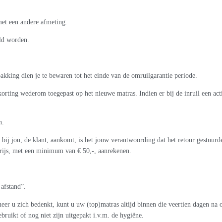
 met een andere afmeting.
ld worden.
akking dien je te bewaren tot het einde van de omruilgarantie periode.
orting wederom toegepast op het nieuwe matras. Indien er bij de inruil een acti
n.
bij jou, de klant, aankomt, is het jouw verantwoording dat het retour gestuurd
prijs, met een minimum van € 50,-, aanrekenen.
 afstand”.
eer u zich bedenkt, kunt u uw (top)matras altijd binnen die veertien dagen na o
bruikt of nog niet zijn uitgepakt i.v.m. de hygiëne.