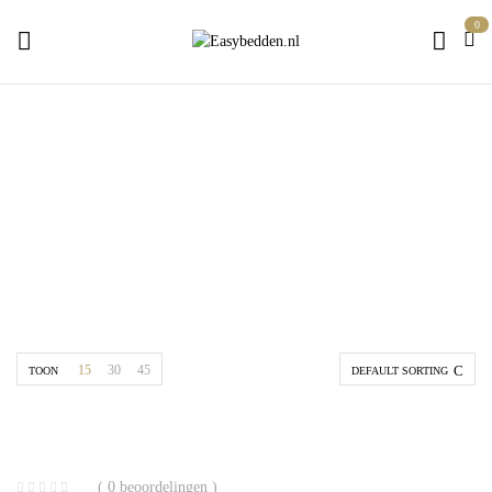
0
Caravan topper
Home
Caravan & Camper
Caravan topper
15
30
45
TOON
DEFAULT SORTING
( 0 beoordelingen )