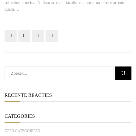
sollicitudin metus. Nullam ac diam iaculis, dictum urna. Fusce ac enim
quam….
RECENTE REACTIES
CATEGORIES
GEEN CATEGORIEËN