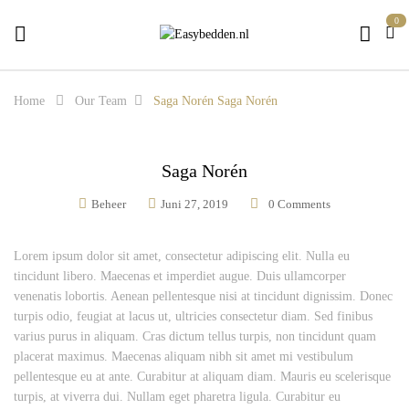
0
Home
Our Team
Saga Norén
Saga Norén
Saga Norén
Beheer
Juni 27, 2019
0
Comments
Lorem ipsum dolor sit amet, consectetur adipiscing elit. Nulla eu
tincidunt libero. Maecenas et imperdiet augue. Duis ullamcorper
venenatis lobortis. Aenean pellentesque nisi at tincidunt dignissim. Donec
turpis odio, feugiat at lacus ut, ultricies consectetur diam. Sed finibus
varius purus in aliquam. Cras dictum tellus turpis, non tincidunt quam
placerat maximus. Maecenas aliquam nibh sit amet mi vestibulum
pellentesque eu at ante. Curabitur at aliquam diam. Mauris eu scelerisque
turpis, at viverra dui. Nullam eget pharetra ligula. Curabitur eu