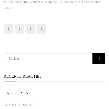
sollicitudin metus. Nullam ac diam iaculis, dictum urna. Fusce ac enim
quam….
RECENTE REACTIES
CATEGORIES
GEEN CATEGORIEËN