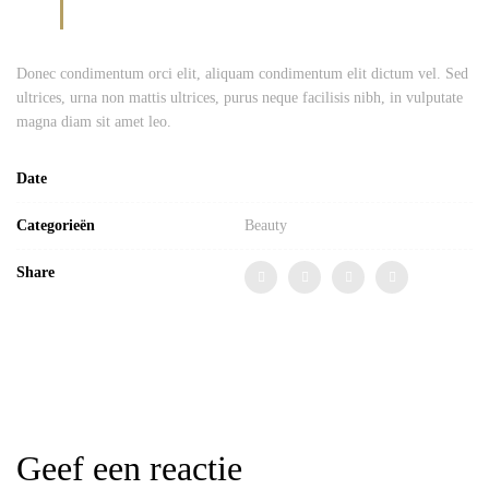
Donec condimentum orci elit, aliquam condimentum elit dictum vel. Sed
ultrices, urna non mattis ultrices, purus neque facilisis nibh, in vulputate
magna diam sit amet leo.
Date
Categorieën
Beauty
Share
Geef een reactie