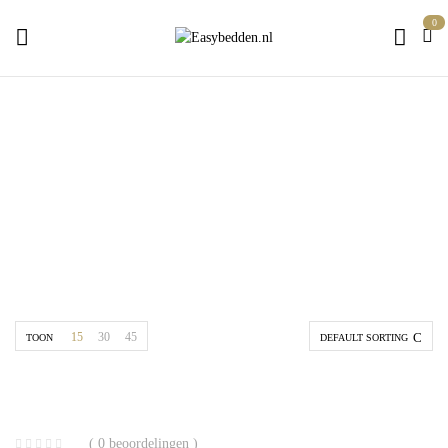
0
fendt
Home
Producten getagged “fendt”
15
30
45
TOON
DEFAULT SORTING
( 0 beoordelingen )