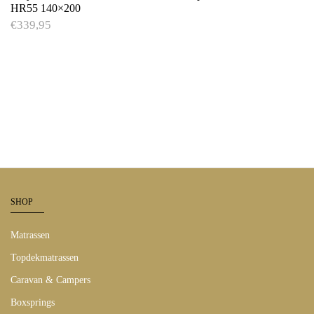
HR55 140×200
€
339,95
SHOP
Matrassen
Topdekmatrassen
Caravan & Campers
Boxsprings