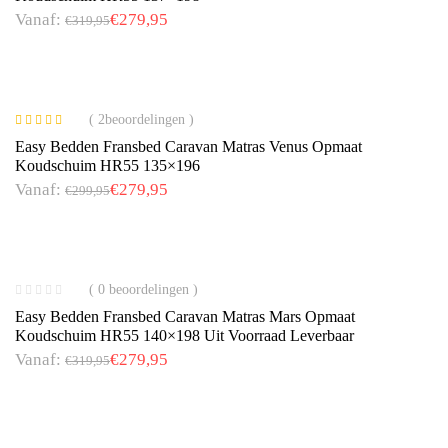
Vanaf:
€
279,95
€
319,95
( 2beoordelingen )
Gewaardeerd
Easy Bedden Fransbed Caravan Matras Venus Opmaat
4.50
uit 5
Koudschuim HR55 135×196
Vanaf:
€
279,95
€
299,95
( 0 beoordelingen )
Easy Bedden Fransbed Caravan Matras Mars Opmaat
Koudschuim HR55 140×198 Uit Voorraad Leverbaar
Vanaf:
€
279,95
€
319,95