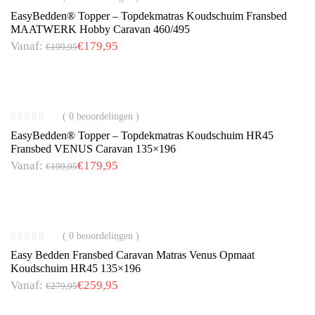
EasyBedden® Topper – Topdekmatras Koudschuim Fransbed
MAATWERK Hobby Caravan 460/495
Vanaf:
€
179,95
€
199,95
( 0 beoordelingen )
EasyBedden® Topper – Topdekmatras Koudschuim HR45
Fransbed VENUS Caravan 135×196
Vanaf:
€
179,95
€
199,95
( 0 beoordelingen )
Easy Bedden Fransbed Caravan Matras Venus Opmaat
Koudschuim HR45 135×196
Vanaf:
€
259,95
€
279,95