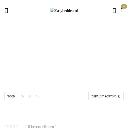
0
topdekmatras 160x200
Home
Producten getagged “topdekmatras 160x200”
15
30
45
TOON
DEFAULT SORTING
( 0 beoordelingen )