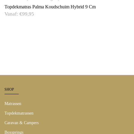
Topdekmatras Palma Koudschuim Hybrid 9 Cm
Vanaf:
€
99,95
SHOP
Matrassen
Topdekmatrassen
Caravan & Campers
Boxsprings