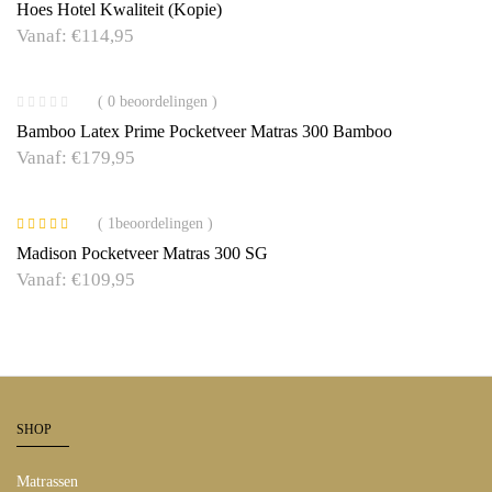
Hoes Hotel Kwaliteit (kopie)
Vanaf:
€
114,95
( 0 beoordelingen )
Bamboo Latex Prime Pocketveer Matras 300 Bamboo
Vanaf:
€
179,95
( 1beoordelingen )
Gewaardeerd
Madison Pocketveer Matras 300 SG
5.00
uit 5
Vanaf:
€
109,95
SHOP
Matrassen