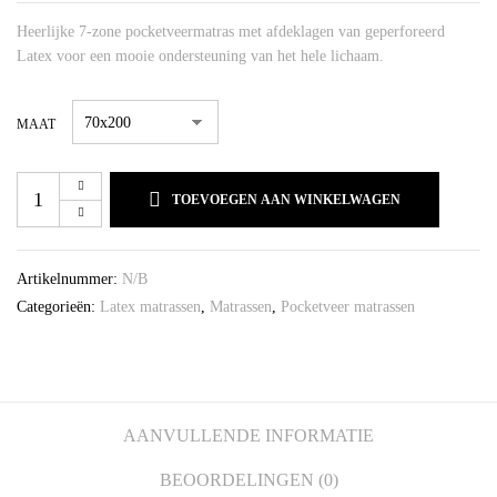
Heerlijke 7-zone pocketveermatras met afdeklagen van geperforeerd
Latex voor een mooie ondersteuning van het hele lichaam.
MAAT
TOEVOEGEN AAN WINKELWAGEN
Artikelnummer:
N/B
Categorieën:
Latex matrassen
,
Matrassen
,
Pocketveer matrassen
AANVULLENDE INFORMATIE
BEOORDELINGEN (0)