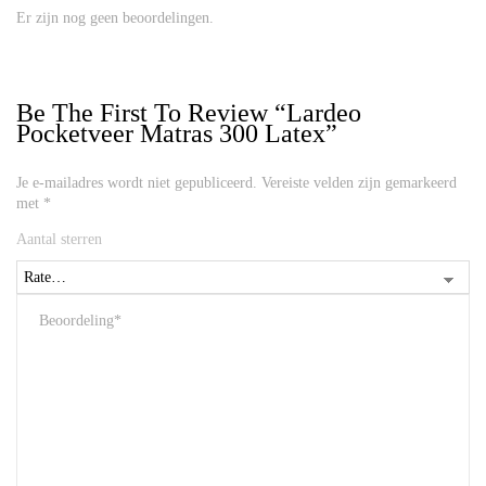
Er zijn nog geen beoordelingen.
Be The First To Review “Lardeo
Pocketveer Matras 300 Latex”
Je e-mailadres wordt niet gepubliceerd.
Vereiste velden zijn gemarkeerd
met
*
Aantal sterren