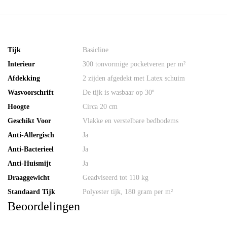
Tijk
Basicline
Interieur
300 tonvormige pocketveren per m²
Afdekking
2 zijden afgedekt met Latex schuim
Wasvoorschrift
De tijk is wasbaar op 30º
Hoogte
Circa 20 cm
Geschikt Voor
Vlakke en verstelbare bedbodems
Anti-Allergisch
Ja
Anti-Bacterieel
Ja
Anti-Huismijt
Ja
Draaggewicht
Geadviseerd tot 110 kg
Standaard Tijk
Polyester tijk, 180 gram per m²
Beoordelingen