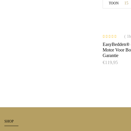
15
TOON
( 1
Gewaardeerd
EasyBedden® –
5.00
uit 5
Motor Voor Box
Garantie
€
119,95
SHOP