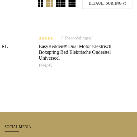
DEFAULT SORTING
( 1beoordelingen )
Gewaardeerd
0-RL
EasyBedden® Dual Motor Elektrisch
4.00
uit 5
Boxspring Bed Elektrische Onderstel
Universeel
€
99,95
SOCIAL MEDIA