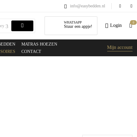
info@easybedden.nl
WHATSAPP
0
Login
ory
Stuur een appje!
BEDDEN
MATRAS HOEZEN
Mijn account
SOIRES
CONTACT