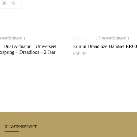
30
45
beoordelingen )
( 0 beoordelingen )
 Dual Actuator – Universeel
Euruni Draadloze Handset ER6
spring – Draadloos – 2 Jaar
€
59,95
KLANTENSERVICE