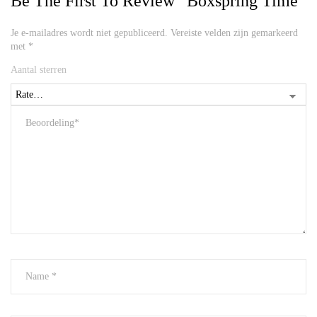
Be The First To Review “Boxspring Time”
Je e-mailadres wordt niet gepubliceerd.
Vereiste velden zijn gemarkeerd
met
*
Aantal sterren