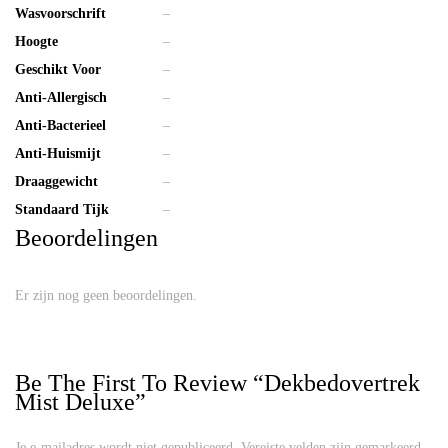
Wasvoorschrift
–
Hoogte
–
Geschikt Voor
–
Anti-Allergisch
–
Anti-Bacterieel
–
Anti-Huismijt
–
Draaggewicht
–
Standaard Tijk
–
Beoordelingen
Er zijn nog geen beoordelingen.
Be The First To Review “Dekbedovertrek
Mist Deluxe”
Je e-mailadres wordt niet gepubliceerd.
Vereiste velden zijn gemarkeerd