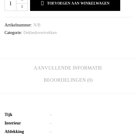
TOEVOEGEN AAN WINKELWAGEN
Artikelnummer:
N/B
Categorie:
Dekbedovertrekken
AANVULLENDE INFORMATIE
BEOORDELINGEN (0)
Tijk
–
Interieur
–
Afdekking
–