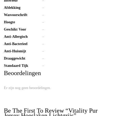
Interieur
–
Afdekking
–
Wasvoorschrift
–
Hoogte
–
Geschikt Voor
–
Anti-Allergisch
–
Anti-Bacterieel
–
Anti-Huismijt
–
Draaggewicht
–
Standaard Tijk
–
Beoordelingen
Er zijn nog geen beoordelingen.
Be The First To Review “Vitality Pur
Jersey Hoeslaken Lichtgrijs”