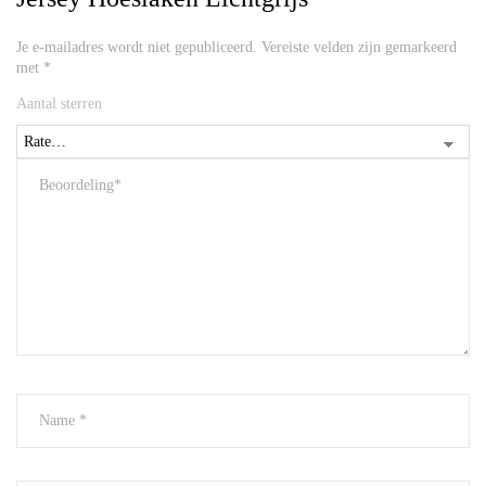
Je e-mailadres wordt niet gepubliceerd.
Vereiste velden zijn gemarkeerd
met
*
Aantal sterren