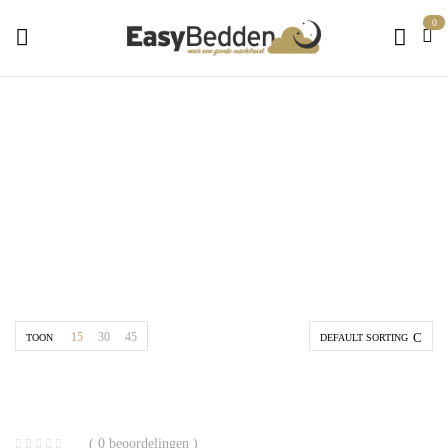
0
split 160x200
Home
Producten getagged “split 160x200”
15
30
45
TOON
DEFAULT SORTING
( 0 beoordelingen )