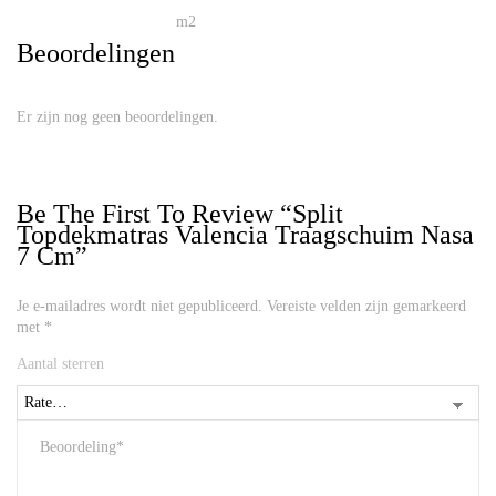
m2
Beoordelingen
Er zijn nog geen beoordelingen.
Be The First To Review “Split
Topdekmatras Valencia Traagschuim Nasa
7 Cm”
Je e-mailadres wordt niet gepubliceerd.
Vereiste velden zijn gemarkeerd
met
*
Aantal sterren