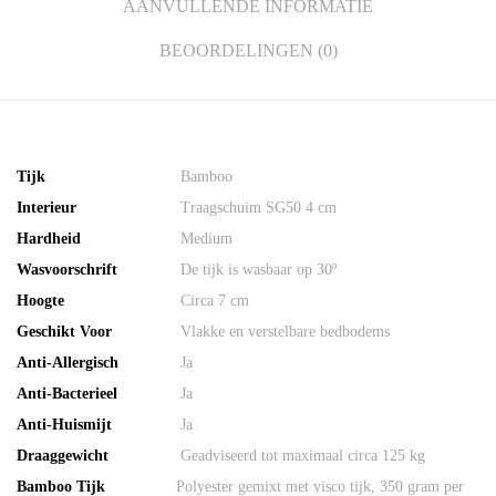
AANVULLENDE INFORMATIE
BEOORDELINGEN (0)
Tijk
Bamboo
Interieur
Traagschuim SG50 4 cm
Hardheid
Medium
Wasvoorschrift
De tijk is wasbaar op 30º
Hoogte
Circa 7 cm
Geschikt Voor
Vlakke en verstelbare bedbodems
Anti-Allergisch
Ja
Anti-Bacterieel
Ja
Anti-Huismijt
Ja
Draaggewicht
Geadviseerd tot maximaal circa 125 kg
Bamboo Tijk
Polyester gemixt met visco tijk, 350 gram per