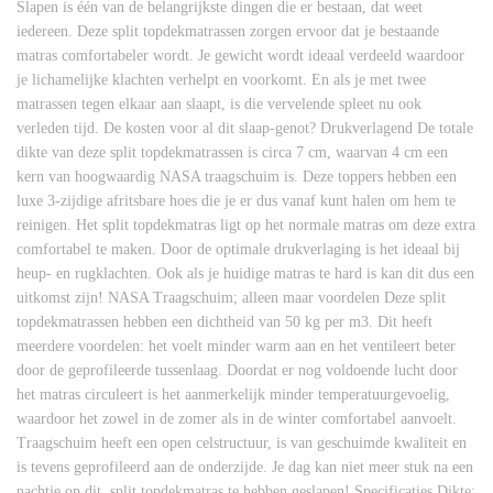
Slapen is één van de belangrijkste dingen die er bestaan, dat weet
iedereen. Deze split topdekmatrassen zorgen ervoor dat je bestaande
matras comfortabeler wordt. Je gewicht wordt ideaal verdeeld waardoor
je lichamelijke klachten verhelpt en voorkomt. En als je met twee
matrassen tegen elkaar aan slaapt, is die vervelende spleet nu ook
verleden tijd. De kosten voor al dit slaap-genot? Drukverlagend De totale
dikte van deze split topdekmatrassen is circa 7 cm, waarvan 4 cm een
kern van hoogwaardig NASA traagschuim is. Deze toppers hebben een
luxe 3-zijdige afritsbare hoes die je er dus vanaf kunt halen om hem te
reinigen. Het split topdekmatras ligt op het normale matras om deze extra
comfortabel te maken. Door de optimale drukverlaging is het ideaal bij
heup- en rugklachten. Ook als je huidige matras te hard is kan dit dus een
uitkomst zijn! NASA Traagschuim; alleen maar voordelen Deze split
topdekmatrassen hebben een dichtheid van 50 kg per m3. Dit heeft
meerdere voordelen: het voelt minder warm aan en het ventileert beter
door de geprofileerde tussenlaag. Doordat er nog voldoende lucht door
het matras circuleert is het aanmerkelijk minder temperatuurgevoelig,
waardoor het zowel in de zomer als in de winter comfortabel aanvoelt.
Traagschuim heeft een open celstructuur, is van geschuimde kwaliteit en
is tevens geprofileerd aan de onderzijde. Je dag kan niet meer stuk na een
nachtje op dit split topdekmatras te hebben geslapen! Specificaties Dikte: