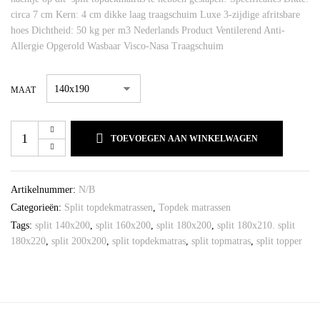
circa 7 cm Kern: 4 cm dikke laag traagschuim Luxe 3-zijdige afritsbare
hoes Dichtheid: 50 kg per m3 Nederlands Product Ventilerend Anti-
Allergie Opgerold Wasbaar Visco-Nasa Traagschuim
MAAT
TOEVOEGEN AAN WINKELWAGEN
Artikelnummer:
N/B
Categorieën:
Split topdekmatrassen
,
Topdek matrassen
Tags:
split 140x200
,
split 160x200
,
split 180x200
,
split 180x210. split
180x220
,
split 200x200
,
split topdekmatras
,
split topmatras
,
split topper