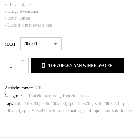
• 3D-ventilatie
• Lange levensduur
• Bevat Tencel
• Luxe tijk met zwarte bies
MAAT
TOEVOEGEN AAN WINKELWAGEN
Artikelnummer:
N/B
Categorieën:
Topdek matrassen
,
Topdekmatrassen
Tags:
split 140x200
,
split 160x200
,
split 180x200
,
split 180x210. split
180x220
,
split 200x200
,
split topdekmatras
,
split topmatras
,
split topper