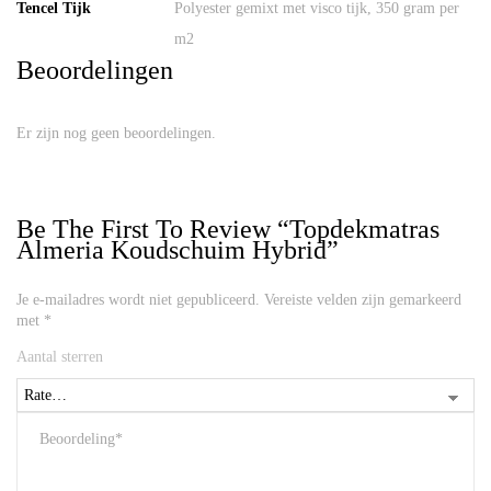
Tencel Tijk
Polyester gemixt met visco tijk, 350 gram per
m2
Beoordelingen
Er zijn nog geen beoordelingen.
Be The First To Review “Topdekmatras
Almeria Koudschuim Hybrid”
Je e-mailadres wordt niet gepubliceerd.
Vereiste velden zijn gemarkeerd
met
*
Aantal sterren