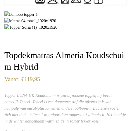
Topdekmatras Almeria Koudschui
m Hybrid
Vanaf:
€
119,95
Topper LUNA HR Koudschuim is een bijzondere topper, hij bevat
namelijk Tencel. Tencel is een duurzame stof die afkomstig is van
houtpulp van eucalyptusbomen en andere loofbomen. Bacteriën voelen
zich niet thuis in Tencil waardoor deze topper anti-allergisch. Het houd je
in de winter aangenaam warm en de in zomer lekker koel!