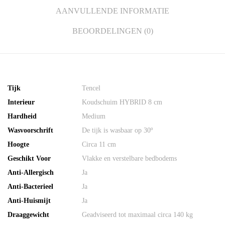
AANVULLENDE INFORMATIE
BEOORDELINGEN (0)
Tijk
Tencel
Interieur
Koudschuim HYBRID 8 cm
Hardheid
Medium
Wasvoorschrift
De tijk is wasbaar op 30º
Hoogte
Circa 11 cm
Geschikt Voor
Vlakke en verstelbare bedbodems
Anti-Allergisch
Ja
Anti-Bacterieel
Ja
Anti-Huismijt
Ja
Draaggewicht
Geadviseerd tot maximaal circa 140 kg